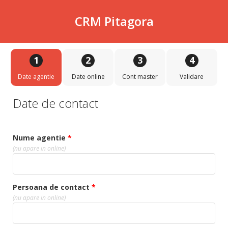
CRM Pitagora
1
2
3
4
Date agentie
Date online
Cont master
Validare
Date de contact
Nume agentie
*
(nu apare in online)
Persoana de contact
*
(nu apare in online)