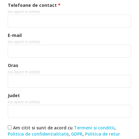
Telefoane de contact
*
(nu apare in online)
E-mail
(nu apare in online)
Oras
(nu apare in online)
Judet
(nu apare in online)
Am citit si sunt de acord cu
Termeni si conditii
,
Politica de confidentialitate
,
GDPR
,
Politica de retur